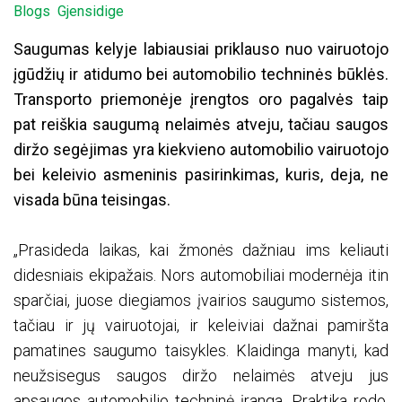
Blogs
Gjensidige
Saugumas kelyje labiausiai priklauso nuo vairuotojo
įgūdžių ir atidumo bei automobilio techninės būklės.
Transporto priemonėje įrengtos oro pagalvės taip
pat reiškia saugumą nelaimės atveju, tačiau saugos
diržo segėjimas yra kiekvieno automobilio vairuotojo
bei keleivio asmeninis pasirinkimas, kuris, deja, ne
visada būna teisingas.
„Prasideda laikas, kai žmonės dažniau ims keliauti
didesniais ekipažais. Nors automobiliai modernėja itin
sparčiai, juose diegiamos įvairios saugumo sistemos,
tačiau ir jų vairuotojai, ir keleiviai dažnai pamiršta
pamatines saugumo taisykles. Klaidinga manyti, kad
neužsisegus saugos diržo nelaimės atveju jus
apsaugos automobilio techninė įranga. Praktika rodo,