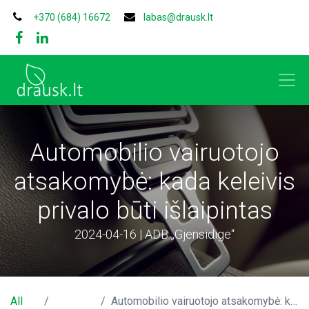
+370 (684) 16672
labas@drausk.lt
Automobilio vairuotojo
atsakomybė: kada keleivis
privalo būti išlaipintas
2024-04-16 | ADB „Gjensidige“
All
Automobilio vairuotojo atsakomybė: kada keleivis privalo būti išlaipintas