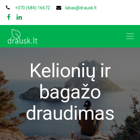
+370 (684) 16672
labas@drausk.lt
Kelionių ir
bagažo
draudimas