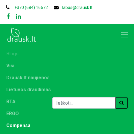
+370 (684) 16672
labas@drausk.lt
Blogs:
Visi
Drausk.lt naujienos
Lietuvos draudimas
BTA
ERGO
Compensa