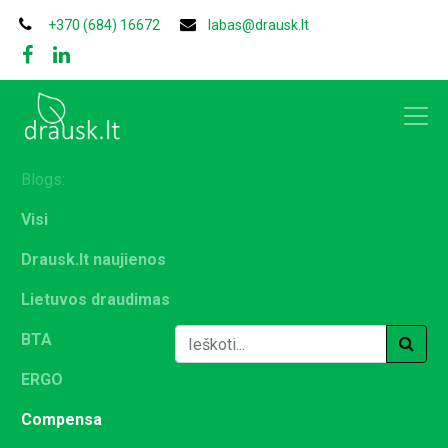
+370 (684) 16672
labas@drausk.lt
Blogs:
Visi
Drausk.lt naujienos
Lietuvos draudimas
BTA
ERGO
Compensa