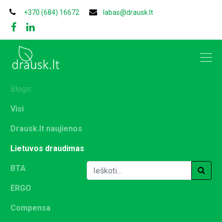
+370 (684) 16672
labas@drausk.lt
Blogs:
Visi
Drausk.lt naujienos
Lietuvos draudimas
BTA
ERGO
Compensa